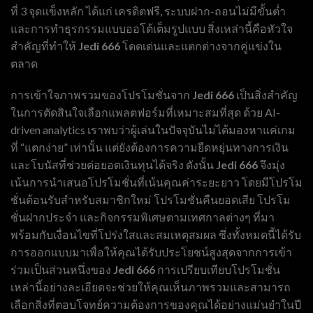
ที่ 3 จุดแข็งหลัก ได้แก่ เครดิตฟรี, ระบบฝาก-ถอนไม่มีขั้นต่ำ
และการทำธุรกรรมแบบออโต้เต็มรูปแบบ สิ่งเหล่านี้คือหัวใจ
สำคัญที่ทำให้
Jedi 666
โดดเด่นและแตกต่างจากคู่แข่งใน
ตลาด
การเข้าใจภาพรวมของโปรโมชั่นจาก
Jedi 666
เป็นสิ่งสำคัญ
ในการตัดสินใจเลือกแพลตฟอร์มที่เหมาะสมที่สุด ด้วย AI-
driven analytics เราพบว่าผู้เล่นในปัจจุบันไม่ได้มองหาแค่เกม
ที่ “แตกง่าย” เท่านั้น แต่ยังต้องการความยืดหยุ่นทางการเงิน
และโบนัสที่ช่วยต่อยอดเงินทุนได้จริง ดังนั้น
Jedi 666
จึงมุ่ง
เน้นการนำเสนอโปรโมชั่นที่เน้นคุณค่าระยะยาว โดยมีโปรโม
ชั่นต้อนรับสำหรับสมาชิกใหม่ โปรโมชั่นคืนยอดเสีย โปรโม
ชั่นฝากประจำ และกิจกรรมพิเศษตามเทศกาลต่างๆ ที่มา
พร้อมกับเงื่อนไขที่โปร่งใสและสมเหตุสมผล ซึ่งทั้งหมดนี้ได้รับ
การออกแบบมาเพื่อให้คุณได้รับประโยชน์สูงสุดจากการเข้า
ร่วมเป็นส่วนหนึ่งของ
Jedi 666
การเปรียบเทียบโปรโมชั่น
เหล่านี้อย่างละเอียดจะช่วยให้คุณเห็นภาพรวมและสามารถ
เลือกสิ่งที่ตอบโจทย์ความต้องการของคุณได้อย่างแม่นยำในปี