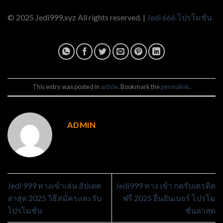
© 2025 Jedi999.xyz All rights reserved. |
Jedi 666 โปรโมชั่น
This entry was posted in
article
. Bookmark the
permalink
.
ADMIN
Jedi 999 ทางเข้าเล่น อัปเดต
Jedi999 ทาง เข้า กดรับเครดิต
ล่าสุด 2025 วิธีสมัครและรับ
ฟรี 2025 ยืนยันเบอร์ โปรโม
โปรโมชั่น
ชั่นล่าสุด