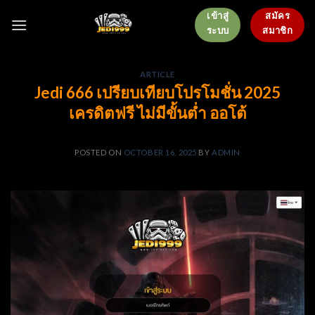
Skip
เข้าสู่
สมัคร
to
ระบบ
สมาชิก
content
ARTICLE
Jedi 666 เปรียบเทียบโปรโมชั่น 2025
เครดิตฟรี ไม่มีขั้นต่ำ ออโต้
POSTED ON
OCTOBER 16, 2025
BY
ADMIN