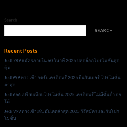
Search
SEARCH
Recent Posts
Jedi 789 สมัครภายใน 60 วินาที 2025 ปลดล็อกโปรโมชั่นสุด
คุ้ม
Jedi999 ทาง เข้า กดรับเครดิตฟรี 2025 ยืนยันเบอร์ โปรโมชั่น
ล่าสุด
Jedi 666 เปรียบเทียบโปรโมชั่น 2025 เครดิตฟรี ไม่มีขั้นต่ำ ออ
โต้
Jedi 999 ทางเข้าเล่น อัปเดตล่าสุด 2025 วิธีสมัครและรับโปร
โมชั่น