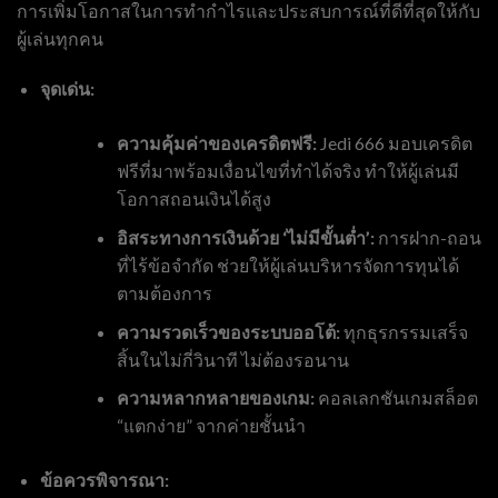
การเพิ่มโอกาสในการทำกำไรและประสบการณ์ที่ดีที่สุดให้กับ
ผู้เล่นทุกคน
จุดเด่น:
ความคุ้มค่าของเครดิตฟรี:
Jedi 666 มอบเครดิต
ฟรีที่มาพร้อมเงื่อนไขที่ทำได้จริง ทำให้ผู้เล่นมี
โอกาสถอนเงินได้สูง
อิสระทางการเงินด้วย ‘ไม่มีขั้นต่ำ’:
การฝาก-ถอน
ที่ไร้ข้อจำกัด ช่วยให้ผู้เล่นบริหารจัดการทุนได้
ตามต้องการ
ความรวดเร็วของระบบออโต้:
ทุกธุรกรรมเสร็จ
สิ้นในไม่กี่วินาที ไม่ต้องรอนาน
ความหลากหลายของเกม:
คอลเลกชันเกมสล็อต
“แตกง่าย” จากค่ายชั้นนำ
ข้อควรพิจารณา: