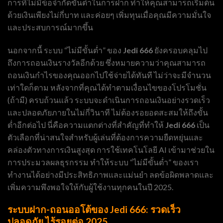
การที่ไม่มีข้อจำกัดขั้นต่ำในการฝาก ทำให้คุณสามารถเริ่มต้น
ด้วยเงินเพียงไม่กี่บาท และค่อยๆ เพิ่มทุนเมื่อคุณมีความมั่นใจ
และประสบการณ์มากขึ้น
นอกจากนี้ ระบบ “ไม่มีขั้นต่ำ” ของ
Jedi 666
ยังครอบคลุมไป
ถึงการถอนเงินรางวัลอีกด้วย ซึ่งหมายความว่าคุณสามารถ
ถอนเงินกำไรของคุณออกไปใช้จ่ายได้ทันที ไม่ว่าจะมีจำนวน
เท่าใดก็ตาม หลังจากที่คุณได้ทำตามเงื่อนไขของโปรโมชั่น
(ถ้ามี) ครบถ้วนแล้ว ระบบจะดำเนินการถอนเงินอย่างรวดเร็ว
และปลอดภัยภายในไม่กี่วินาที ไม่ต้องรอยอดสะสมให้ถึงขั้น
ต่ำอีกต่อไป นี่คือความแตกต่างที่สำคัญที่ทำให้
Jedi 666
เป็น
ตัวเลือกที่น่าสนใจสำหรับผู้เล่นที่ต้องการความยืดหยุ่นและ
คล่องตัวทางการเงินสูงสุด การใช้เทคโนโลยี AI เข้ามาช่วยใน
การประมวลผลธุรกรรม ทำให้ระบบ “ไม่มีขั้นต่ำ” ของเรา
ทำงานได้อย่างมีประสิทธิภาพและแม่นยำ ลดข้อผิดพลาดและ
เพิ่มความพึงพอใจให้กับผู้ใช้งานทุกคนในปี 2025.
ระบบฝาก-ถอนออโต้ของ Jedi 666: รวดเร็ว
ปลอดภัย ไร้รอยต่อ 2025