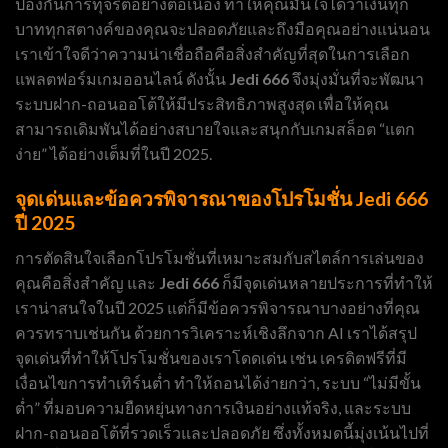
ป้องกันการทุจริตอย่างต่อเนื่อง ทำให้คุณมั่นใจได้ว่าเงินทุก
บาททุกสตางค์ของคุณจะปลอดภัยและถึงมือคุณอย่างแน่นอน
เราเข้าใจดีว่าความน่าเชื่อถือคือสิ่งสำคัญที่สุดในการเลือก
แพลตฟอร์มเกมออนไลน์ ดังนั้น
Jedi 666
จึงมุ่งมั่นที่จะพัฒนา
ระบบฝาก-ถอนออโต้ให้มีประสิทธิภาพสูงสุด เพื่อให้คุณ
สามารถเดิมพันได้อย่างสบายใจและสนุกกับเกมสล็อต “แตก
ง่าย” ได้อย่างเต็มที่ในปี 2025.
จุดเด่นและข้อควรพิจารณาของโปรโมชั่น Jedi 666
ปี 2025
การตัดสินใจเลือกโปรโมชั่นที่เหมาะสมกับสไตล์การเล่นของ
คุณคือสิ่งสำคัญ และ
Jedi 666
ก็มีจุดเด่นหลายประการที่ทำให้
เราน่าสนใจในปี 2025 แต่ก็มีข้อควรพิจารณาบางอย่างที่คุณ
ควรทราบเช่นกัน ด้วยการวิเคราะห์เชิงลึกจาก AI เราได้สรุป
จุดเด่นที่ทำให้โปรโมชั่นของเราโดดเด่น เช่น เครดิตฟรีที่มี
เงื่อนไขการทำเทิร์นต่ำ ทำให้ถอนได้ง่ายกว่า, ระบบ “ไม่มีขั้น
ต่ำ” ที่มอบความยืดหยุ่นทางการเงินอย่างแท้จริง, และระบบ
ฝาก-ถอนออโต้ที่รวดเร็วและปลอดภัย ซึ่งทั้งหมดนี้มุ่งเน้นไปที่