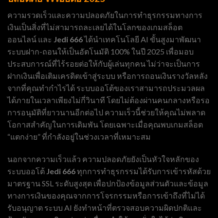
ความรวดเร็วและความปลอดภัยในการทำธุรกรรมทางการ
เงินเป็นสิ่งที่ไม่สามารถละเลยได้ในโลกของเกมสล็อต
ออนไลน์ และ
Jedi 666
ได้นำเทคโนโลยี AI ขั้นสูงมาพัฒนา
ระบบฝาก-ถอนให้เป็นอัตโนมัติ 100% ในปี 2025 เพื่อมอบ
ประสบการณ์ที่ไร้รอยต่อให้กับผู้เล่นทุกคน ไม่ว่าจะเป็นการ
ฝากเงินเพื่อเติมเครดิตเข้าสู่ระบบ หรือการถอนเงินรางวัลหลัง
จากที่คุณทำกำไรได้ ระบบออโต้ของเราสามารถประมวลผล
ได้ภายในเวลาเพียงไม่กี่วินาที โดยไม่ต้องผ่านคนกลางหรือรอ
การอนุมัติที่ยาวนานอีกต่อไป ความเร็วนี้ช่วยให้คุณไม่พลาด
โอกาสสำคัญในการเดิมพัน โดยเฉพาะเมื่อคุณพบเกมสล็อต
“แตกง่าย” ที่กำลังอยู่ในช่วงเวลาที่เหมาะสม
นอกจากความเร็วแล้ว ความปลอดภัยยังเป็นหัวใจหลักของ
ระบบออโต้
Jedi 666
ทุกการทำธุรกรรมได้รับการเข้ารหัสด้วย
มาตรฐาน SSL ระดับสูงสุด เพื่อปกป้องข้อมูลส่วนตัวและข้อมูล
ทางการเงินของคุณจากการโจรกรรมหรือการเข้าถึงที่ไม่ได้
รับอนุญาต ระบบ AI ยังทำหน้าที่ตรวจสอบความผิดปกติและ